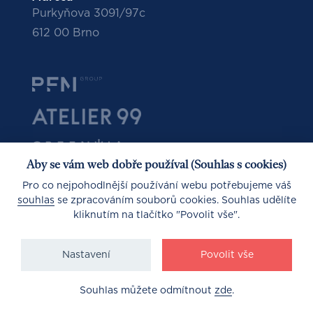
Purkyňova 3091/97c
612 00 Brno
Aby se vám web dobře používal (Souhlas s cookies)
Pro co nejpohodlnější používání webu potřebujeme váš
souhlas
se zpracováním souborů cookies. Souhlas udělíte
kliknutím na tlačítko "Povolit vše".
© 2025
Nastavení
Povolit vše
Ochrana osobních údajů
Design by PORTA
Souhlas můžete odmítnout
zde
.